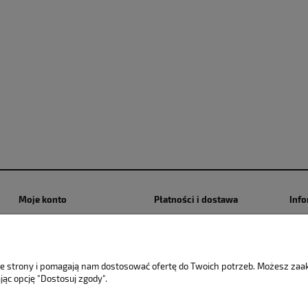
Moje konto
Płatności i dostawa
Info
Twoje zamówienia
Formy płatności
Poli
cook
Ustawienia konta
Czas i koszty dostawy
Poli
Przechowalnia
Czas realizacji zamówienia
nie strony i pomagają nam dostosować ofertę do Twoich potrzeb. Możesz za
jąc opcję "Dostosuj zgody".
Dane kontaktowe