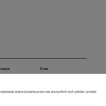
rmacje
O nas
tyka prywatności - pliki
Kontakt i dane firmy
ie
O firmie
tyka prywatności
akceptować wykorzystanie przez nas wszystkich tych plików i przejść