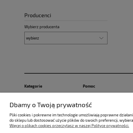
Producenci
Wybierz producenta
Kategorie
Pomoc
Niemowlak
Regulaminy
Dbamy o Twoją prywatność
Dziewczynka
Zwroty i reklamacje
Chłopiec
Odstąpienie od umowy
Pliki cookies i pokrewne im technologie umożliwiają poprawne działa
do sklepu lub dostosować użycie plików do swoich preferencji, wybiera
Więcej o plikach cookies przeczytasz w naszej Polityce prywatności.