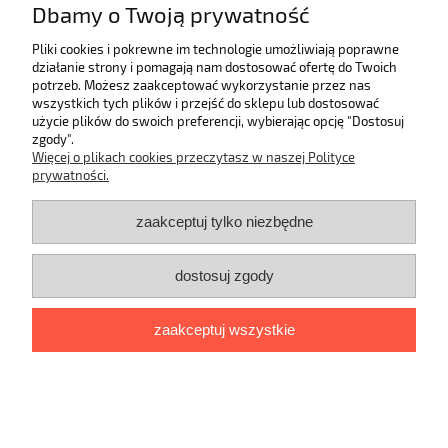
Dbamy o Twoją prywatność
Pliki cookies i pokrewne im technologie umożliwiają poprawne
Moje konto
działanie strony i pomagają nam dostosować ofertę do Twoich
potrzeb. Możesz zaakceptować wykorzystanie przez nas
Płatności i dostawa
wszystkich tych plików i przejść do sklepu lub dostosować
użycie plików do swoich preferencji, wybierając opcję "Dostosuj
zgody".
Informacje
Więcej o plikach cookies przeczytasz w naszej Polityce
prywatności.
O nas
zaakceptuj tylko niezbędne
Dane kontaktowe
dostosuj zgody
Mali Modnisie
Paderewskiego 2/26; 80-170 Gdańsk
Zadzwoń
do nas:
791116003
Napisz do nas:
kontakt@malimodnisie.pl
zaakceptuj wszystkie
pokaż pełną wersję strony
Sklep internetowy Shoper.pl