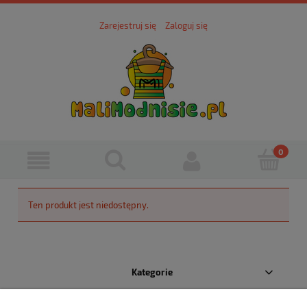
Zarejestruj się
Zaloguj się
Ten produkt jest niedostępny.
Kategorie
Pomoc