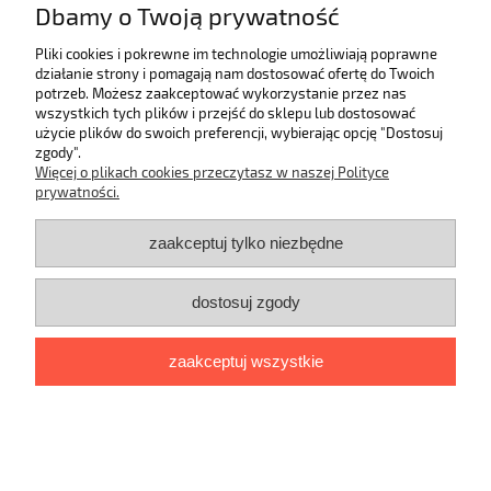
Dbamy o Twoją prywatność
Pomoc
Pliki cookies i pokrewne im technologie umożliwiają poprawne
działanie strony i pomagają nam dostosować ofertę do Twoich
Moje konto
potrzeb. Możesz zaakceptować wykorzystanie przez nas
wszystkich tych plików i przejść do sklepu lub dostosować
Płatności i dostawa
użycie plików do swoich preferencji, wybierając opcję "Dostosuj
zgody".
Więcej o plikach cookies przeczytasz w naszej Polityce
Informacje
prywatności.
O nas
zaakceptuj tylko niezbędne
dostosuj zgody
Dane kontaktowe
Mali Modnisie
Paderewskiego 2/26; 80-170 Gdańsk
Zadzwoń
zaakceptuj wszystkie
do nas:
791116003
Napisz do nas:
kontakt@malimodnisie.pl
pokaż pełną wersję strony
Sklep internetowy Shoper.pl