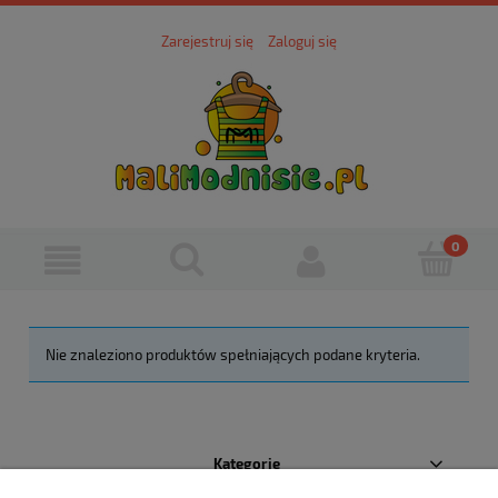
Zarejestruj się
Zaloguj się
Nie znaleziono produktów spełniających podane kryteria.
Kategorie