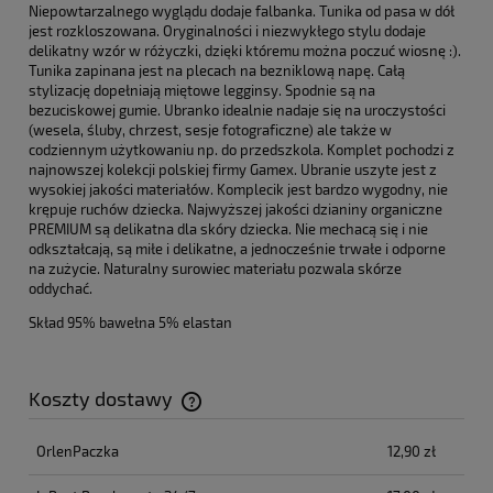
Niepowtarzalnego wyglądu dodaje falbanka. Tunika od pasa w dół
jest rozkloszowana. Oryginalności i niezwykłego stylu dodaje
delikatny wzór w różyczki, dzięki któremu można poczuć wiosnę :).
Tunika zapinana jest na plecach na bezniklową napę. Całą
stylizację dopełniają miętowe legginsy. Spodnie są na
bezuciskowej gumie. Ubranko idealnie nadaje się na uroczystości
(wesela, śluby, chrzest, sesje fotograficzne) ale także w
codziennym użytkowaniu np. do przedszkola. Komplet pochodzi z
najnowszej kolekcji polskiej firmy Gamex. Ubranie uszyte jest z
wysokiej jakości materiałów. Komplecik jest bardzo wygodny, nie
krępuje ruchów dziecka. Najwyższej jakości dzianiny organiczne
PREMIUM są delikatna dla skóry dziecka. Nie mechacą się i nie
odkształcają, są miłe i delikatne, a jednocześnie trwałe i odporne
na zużycie. Naturalny surowiec materiału pozwala skórze
oddychać.
Skład 95% bawełna 5% elastan
Koszty dostawy
Cena nie zawiera ewentualnych kosztów płatności
OrlenPaczka
12,90 zł