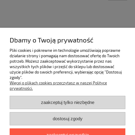
Dbamy o Twoją prywatność
Kategorie
Pliki cookies i pokrewne im technologie umożliwiają poprawne
Pomoc
działanie strony i pomagają nam dostosować ofertę do Twoich
potrzeb. Możesz zaakceptować wykorzystanie przez nas
wszystkich tych plików i przejść do sklepu lub dostosować
Moje konto
użycie plików do swoich preferencji, wybierając opcję "Dostosuj
zgody".
Więcej o plikach cookies przeczytasz w naszej Polityce
Płatności i dostawa
prywatności.
Informacje
zaakceptuj tylko niezbędne
O nas
dostosuj zgody
Dane kontaktowe
zaakceptuj wszystkie