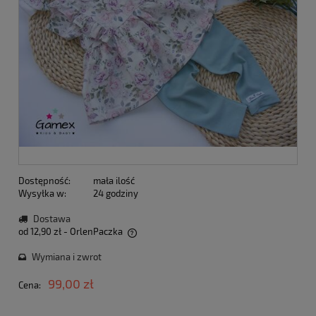
Dostępność:
mała ilość
Wysyłka w:
24 godziny
Dostawa
od 12,90 zł
- OrlenPaczka
Cena nie zawiera ewentualnych kosztów płatności
Wymiana i zwrot
99,00 zł
Cena: