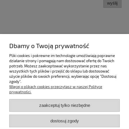
wyślij
Dbamy o Twoją prywatność
Kategorie
Pliki cookies i pokrewne im technologie umożliwiają poprawne
Pomoc
działanie strony i pomagają nam dostosować ofertę do Twoich
potrzeb. Możesz zaakceptować wykorzystanie przez nas
wszystkich tych plików i przejść do sklepu lub dostosować
Moje konto
użycie plików do swoich preferencji, wybierając opcję "Dostosuj
zgody".
Więcej o plikach cookies przeczytasz w naszej Polityce
Płatności i dostawa
prywatności.
Informacje
zaakceptuj tylko niezbędne
O nas
dostosuj zgody