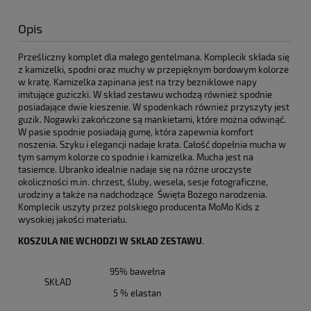
Opis
Prześliczny komplet dla małego gentelmana. Komplecik składa się
z kamizelki, spodni oraz muchy w przepięknym bordowym kolorze
w kratę. Kamizelka zapinana jest na trzy bezniklowe napy
imitujące guziczki. W skład zestawu wchodzą również spodnie
posiadające dwie kieszenie. W spodenkach również przyszyty jest
guzik. Nogawki zakończone są mankietami, które można odwinąć.
W pasie spodnie posiadają gumę, która zapewnia komfort
noszenia. Szyku i elegancji nadaje krata. Całość dopełnia mucha w
tym samym kolorze co spodnie i kamizelka. Mucha jest na
tasiemce. Ubranko idealnie nadaje się na różne uroczyste
okoliczności m.in. chrzest, śluby, wesela, sesje fotograficzne,
urodziny a także na nadchodzące Święta Bożego narodzenia.
Komplecik uszyty przez polskiego producenta MoMo Kids z
wysokiej jakości materiału.
KOSZULA NIE WCHODZI W SKŁAD ZESTAWU
.
95% bawełna
SKŁAD
5 % elastan