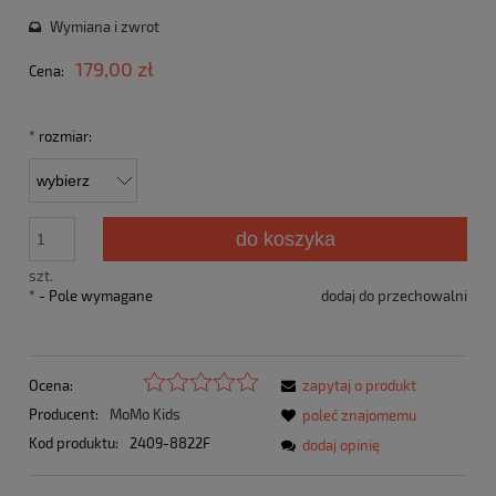
Cena nie zawiera ewentualnych kosztów płatności
Wymiana i zwrot
179,00 zł
Cena:
*
rozmiar:
do koszyka
szt.
*
- Pole wymagane
dodaj do przechowalni
Ocena:
zapytaj o produkt
Producent:
MoMo Kids
poleć znajomemu
Kod produktu:
2409-8822F
dodaj opinię