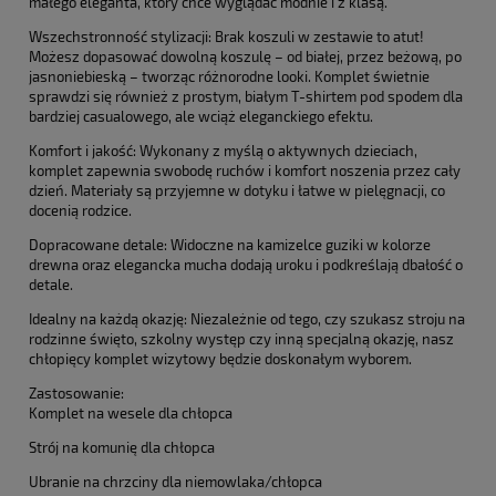
małego eleganta, który chce wyglądać modnie i z klasą.
Wszechstronność stylizacji: Brak koszuli w zestawie to atut!
Możesz dopasować dowolną koszulę – od białej, przez beżową, po
jasnoniebieską – tworząc różnorodne looki. Komplet świetnie
sprawdzi się również z prostym, białym T-shirtem pod spodem dla
bardziej casualowego, ale wciąż eleganckiego efektu.
Komfort i jakość: Wykonany z myślą o aktywnych dzieciach,
komplet zapewnia swobodę ruchów i komfort noszenia przez cały
dzień. Materiały są przyjemne w dotyku i łatwe w pielęgnacji, co
docenią rodzice.
Dopracowane detale: Widoczne na kamizelce guziki w kolorze
drewna oraz elegancka mucha dodają uroku i podkreślają dbałość o
detale.
Idealny na każdą okazję: Niezależnie od tego, czy szukasz stroju na
rodzinne święto, szkolny występ czy inną specjalną okazję, nasz
chłopięcy komplet wizytowy będzie doskonałym wyborem.
Zastosowanie:
Komplet na wesele dla chłopca
Strój na komunię dla chłopca
Ubranie na chrzciny dla niemowlaka/chłopca