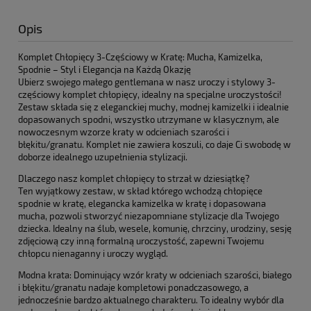
Opis
Komplet Chłopięcy 3-Częściowy w Kratę: Mucha, Kamizelka,
Spodnie – Styl i Elegancja na Każdą Okazję
Ubierz swojego małego gentlemana w nasz uroczy i stylowy 3-
częściowy komplet chłopięcy, idealny na specjalne uroczystości!
Zestaw składa się z eleganckiej muchy, modnej kamizelki i idealnie
dopasowanych spodni, wszystko utrzymane w klasycznym, ale
nowoczesnym wzorze kraty w odcieniach szarości i
błękitu/granatu. Komplet nie zawiera koszuli, co daje Ci swobodę w
doborze idealnego uzupełnienia stylizacji.
Dlaczego nasz komplet chłopięcy to strzał w dziesiątkę?
Ten wyjątkowy zestaw, w skład którego wchodzą chłopięce
spodnie w kratę, elegancka kamizelka w kratę i dopasowana
mucha, pozwoli stworzyć niezapomniane stylizacje dla Twojego
dziecka. Idealny na ślub, wesele, komunię, chrzciny, urodziny, sesję
zdjęciową czy inną formalną uroczystość, zapewni Twojemu
chłopcu nienaganny i uroczy wygląd.
Modna krata: Dominujący wzór kraty w odcieniach szarości, białego
i błękitu/granatu nadaje kompletowi ponadczasowego, a
jednocześnie bardzo aktualnego charakteru. To idealny wybór dla