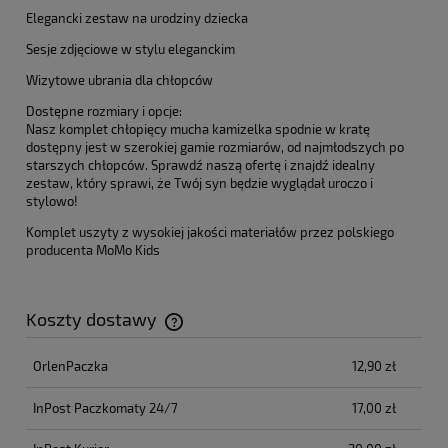
Elegancki zestaw na urodziny dziecka
Sesje zdjęciowe w stylu eleganckim
Wizytowe ubrania dla chłopców
Dostępne rozmiary i opcje:
Nasz komplet chłopięcy mucha kamizelka spodnie w kratę
dostępny jest w szerokiej gamie rozmiarów, od najmłodszych po
starszych chłopców. Sprawdź naszą ofertę i znajdź idealny
zestaw, który sprawi, że Twój syn będzie wyglądał uroczo i
stylowo!
Komplet uszyty z wysokiej jakości materiałów przez polskiego
producenta MoMo Kids
Koszty dostawy
Cena nie zawiera ewentualnych kosztów płatności
OrlenPaczka
12,90 zł
InPost Paczkomaty 24/7
17,00 zł