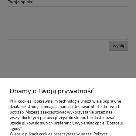
Twoja opinia:
wyślij
Dbamy o Twoją prywatność
Kategorie
Pliki cookies i pokrewne im technologie umożliwiają poprawne
Pomoc
działanie strony i pomagają nam dostosować ofertę do Twoich
potrzeb. Możesz zaakceptować wykorzystanie przez nas
wszystkich tych plików i przejść do sklepu lub dostosować
Moje konto
użycie plików do swoich preferencji, wybierając opcję "Dostosuj
zgody".
Więcej o plikach cookies przeczytasz w naszej Polityce
Płatności i dostawa