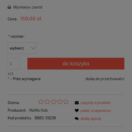
Cena nie zawiera ewentualnych kosztów płatności
Wymiana i zwrot
159,00 zł
Cena:
*
rozmiar:
do koszyka
szt.
*
- Pole wymagane
dodaj do przechowalni
Ocena:
zapytaj o produkt
Producent:
MoMo Kids
poleć znajomemu
Kod produktu:
8B85-59238
dodaj opinię