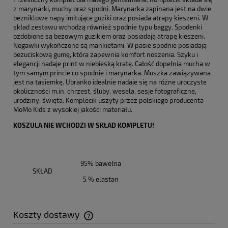
z marynarki, muchy oraz spodni. Marynarka zapinana jest na dwie
bezniklowe napy imitujące guziki oraz posiada atrapy kieszeni. W
skład zestawu wchodzą również spodnie typu baggy. Spodenki
ozdobione są beżowym guzikiem oraz posiadają atrapę kieszeni.
Nogawki wykończone są mankietami. W pasie spodnie posiadają
bezuciskową gumę, która zapewnia komfort noszenia. Szyku i
elegancji nadaje print w niebieską kratę. Całość dopełnia mucha w
tym samym princie co spodnie i marynarka. Muszka zawiązywana
jest na tasiemkę. Ubranko idealnie nadaje się na różne uroczyste
okoliczności m.in. chrzest, śluby, wesela, sesje fotograficzne,
urodziny, święta. Komplecik uszyty przez polskiego producenta
MoMo Kids z wysokiej jakości materiału.
KOSZULA NIE WCHODZI W SKŁAD KOMPLETU!
95% bawełna
SKŁAD
5 % elastan
Koszty dostawy
Cena nie zawiera ewentualnych kosztów płatności