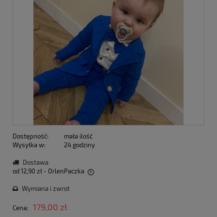
Dostępność:
mała ilość
Wysyłka w:
24 godziny
Dostawa
od 12,90 zł
- OrlenPaczka
Cena nie zawiera ewentualnych kosztów płatności
Wymiana i zwrot
179,00 zł
Cena: