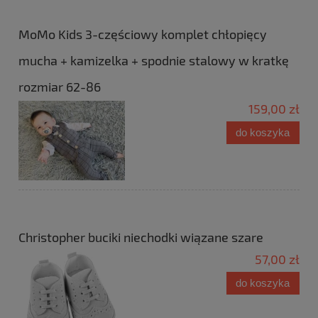
MoMo Kids 3-częściowy komplet chłopięcy
mucha + kamizelka + spodnie stalowy w kratkę
rozmiar 62-86
159,00 zł
do koszyka
Christopher buciki niechodki wiązane szare
57,00 zł
do koszyka