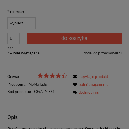
*
rozmiar:
do koszyka
szt.
*
- Pole wymagane
dodaj do przechowalni
Ocena:
zapytaj o produkt
Producent:
MoMo Kids
poleć znajomemu
Kod produktu:
E04A-7485F
dodaj opinię
Opis
Prześliczny komplet dla małego gentelmana. Komplecik składa się