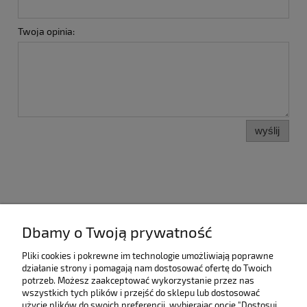
Twoja opinia:
wyślij
Dbamy o Twoją prywatność
Kategorie
Pliki cookies i pokrewne im technologie umożliwiają poprawne
Pomoc
działanie strony i pomagają nam dostosować ofertę do Twoich
potrzeb. Możesz zaakceptować wykorzystanie przez nas
wszystkich tych plików i przejść do sklepu lub dostosować
Moje konto
użycie plików do swoich preferencji, wybierając opcję "Dostosuj