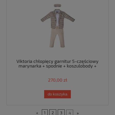
Viktoria chłopięcy garnitur 5-częściowy
marynarka + spodnie + koszulobody +
mucha + kaszkiet w beżową kratkę
270,00 zł
do koszyka
«
1
2
3
4
»