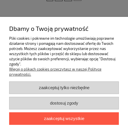
Dbamy o Twoją prywatność
Kategorie
Pliki cookies i pokrewne im technologie umożliwiają poprawne
Pomoc
działanie strony i pomagają nam dostosować ofertę do Twoich
potrzeb. Możesz zaakceptować wykorzystanie przez nas
wszystkich tych plików i przejść do sklepu lub dostosować
Moje konto
użycie plików do swoich preferencji, wybierając opcję "Dostosuj
zgody".
Więcej o plikach cookies przeczytasz w naszej Polityce
Płatności i dostawa
prywatności.
Informacje
zaakceptuj tylko niezbędne
O nas
dostosuj zgody
Dane kontaktowe
zaakceptuj wszystkie
Mali Modnisie
Paderewskiego 2/26; 80-170 Gdańsk
Zadzwoń