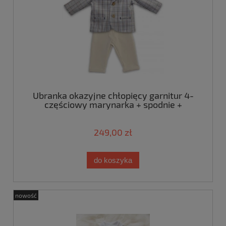
Ubranka okazyjne chłopięcy garnitur 4-
częściowy marynarka + spodnie +
koszulobody + mucha w szaro-brązowo-
granatowa kratkę
249,00 zł
do koszyka
nowość