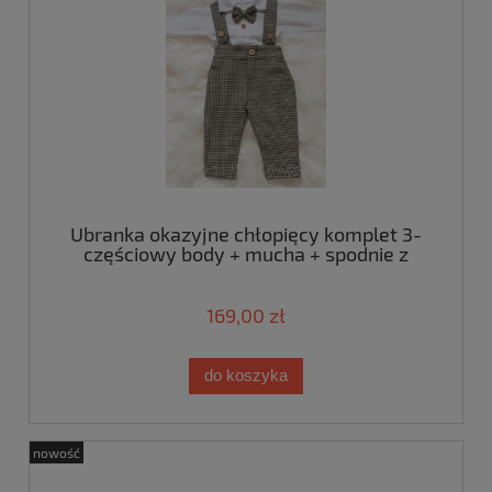
Ubranka okazyjne chłopięcy komplet 3-
częściowy body + mucha + spodnie z
szelkami w brązową pepitkę
169,00 zł
do koszyka
nowość